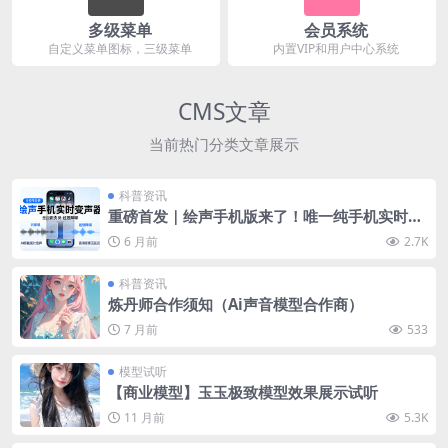
多级菜单
会员系统
自定义菜单图标，三级菜单
内置VIP和用户中心系统
CMS文章
当前热门分类文章展示
科普资讯
重磅首发｜绘声手机版来了！唯一纯手机实时变
声器，告别环境音困扰
6 月前
2.7K
科普资讯
炼丹师合作须知（Ai声音模型合作商）
7 月前
533
模型试听
【商业模型】玉玉极致模型效果展示试听
11 月前
5.3K