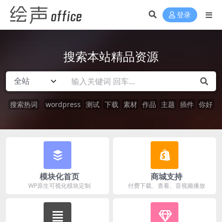
登录
搜索本站精品资源
搜索热词
wordpress
测试
下载
素材
作品
主题
插件
你好
模块化首页
商城支持
WP原生可视化模块定制
付费下载、查看、音视频播放