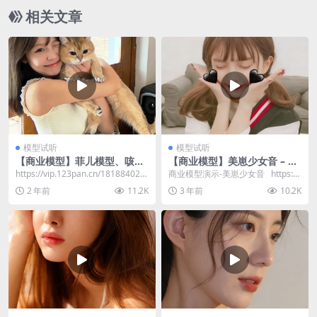
相关文章
模型试听
模型试听
【商业模型】菲儿模型、咳
【商业模型】美崽少女音 – 效
嗽、悄悄话、亲嘴音效果演示
果演示
https://vip.123pan.cn/181884028
商业模型演示-美崽少女音 https://
2/resourc...
vip.123pan.c...
2 年前
11.2K
3 年前
10.2K