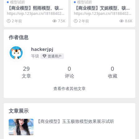
模型试听
模型试听
【商业模型】熙雨模型、咳
【商业模型】艾妮模型、咳
嗽、悄悄话、亲嘴音效果演示
嗽、悄悄话、亲嘴音效果演示
https://vip.123pan.cn/181884028
https://vip.123pan.cn/181884028
2/resourc...
2/resourc...
2 年前
7.5K
2 年前
8.6K
作者信息
hackerjpj
等级
普通用户
29
0
0
文章
评论
收藏
查看作者其他文章
文章展示
【商业模型】玉玉极致模型效果展示试听