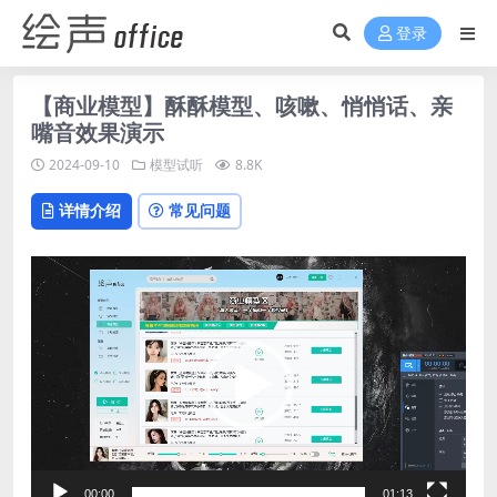
登录
【商业模型】酥酥模型、咳嗽、悄悄话、亲
嘴音效果演示
2024-09-10
模型试听
8.8K
详情介绍
常见问题
视
频
播
放
器
00:00
01:13