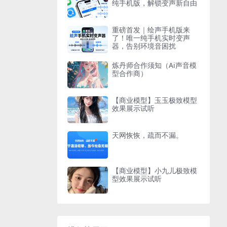
纯手机版，解锁变声新自由
重磅首发｜绘声手机版来
了！唯一纯手机实时变声
器，告别环境音困扰
炼丹师合作须知（Ai声音模
型合作商）
【商业模型】玉玉极致模型
效果展示试听
天网恢恢，疏而不漏。
【商业模型】小九儿极致模
型效果展示试听