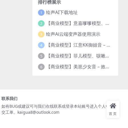
排行榜展示
绘声AI下载地址
1
【商业模型】意嘉嗲嗲模型、咳嗽、悄悄话、亲嘴音效果演示
2
绘声Ai云端变声器使用演示
3
【商业模型】江意KK御姐音 – 效果演示
4
【商业模型】菲儿模型、咳嗽、悄悄话、亲嘴音效果演示
5
【商业模型】美崽少女音 – 效果演示
6
联系我们
如有BUG或建议可与我们在线联系或登录本站账号进入个人中心提
交工单。kaigua8@outlook.com
首页