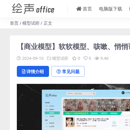
首页
电脑版下载
首页
模型试听
正文
【商业模型】软软模型、咳嗽、悄悄
2024-09-10
模型试听
0
0
9.4K
详情介绍
常见问题
视
频
播
放
器