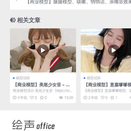
【商业模型】腿腿模型、咳嗽、悄悄话、亲嘴音效
相关文章
模型试听
模型试听
【商业模型】美崽少女音 – 效
【商业模型】意嘉嗲嗲
果演示
咳嗽、悄悄话、亲嘴音
商业模型演示-美崽少女音 https://vip.
【商业模型】意嘉嗲嗲模型、
示
123pan.c...
悄话、亲嘴音效果演示 https://vip
3 年前
0
0
10.2K
2 年前
0
1