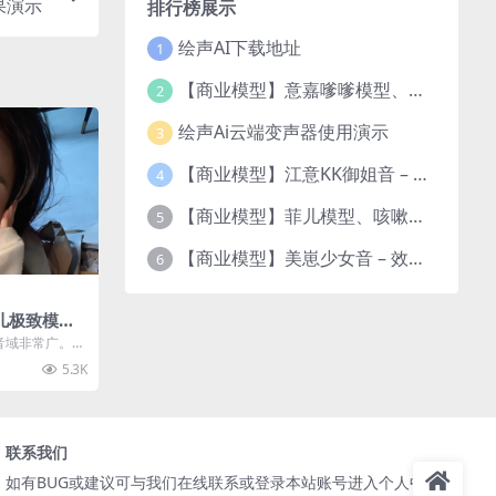
果演示
排行榜展示
绘声AI下载地址
1
【商业模型】意嘉嗲嗲模型、咳嗽、悄悄话、亲嘴音效果演示
2
绘声Ai云端变声器使用演示
3
【商业模型】江意KK御姐音 – 效果演示
4
【商业模型】菲儿模型、咳嗽、悄悄话、亲嘴音效果演示
5
【商业模型】美崽少女音 – 效果演示
6
儿极致模型
音域非常广。非
5.3K
联系我们
如有BUG或建议可与我们在线联系或登录本站账号进入个人中心提