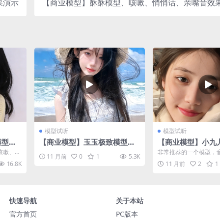
果演示
【商业模型】酥酥模型、咳嗽、悄悄话、亲嘴音效
模型试听
模型试听
模型、
【商业模型】玉玉极致模型效
【商业模型】小九
效果演
果展示试听
效果展示试听
咳嗽、悄
非常推荐的一个模型，
11 月前
0
1
5.3K
....
常的人非常多。
16.8K
11 月前
2
1
快速导航
关于本站
官方首页
PC版本